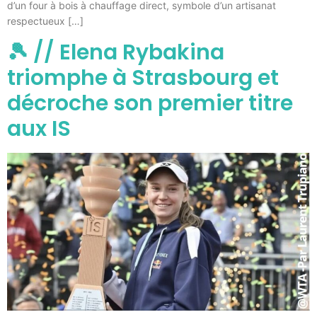
d’un four à bois à chauffage direct, symbole d’un artisanat
respectueux […]
🎾 // Elena Rybakina
triomphe à Strasbourg et
décroche son premier titre
aux IS