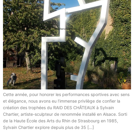
Cette année, pour honorer les performances sportives avec sens
et élégance, nous avons eu l’immense privilège de confier la
création des trophées du RAID DES CHÂTEAUX à Sylvain
Chartier, artiste-sculpteur de renommée installé en Alsace. Sorti
de la Haute École des Arts du Rhin de Strasbourg en 1985,
Sylvain Chartier explore depuis plus de 35 […]