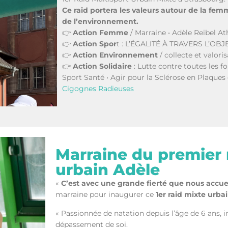
Ce raid portera les valeurs autour de la femme
de l’environnement.
👉
Action Femme
/ Marraine • Adèle Reibel A
👉
Action Spor
t : L’ÉGALITÉ À TRAVERS L’OBJ
👉
Action Environnement
/ collecte et valori
👉
Action Solidaire
: Lutte contre toutes les f
Sport Santé • Agir pour la Sclérose en Plaques 
Cigognes Radieuses
Marraine du premier 
urbain Adèle
«
C’est avec une grande fierté que nous accue
marraine pour inaugurer ce
1er raid mixte urba
« Passionnée de natation depuis l’âge de 6 ans, i
dépassement de soi.