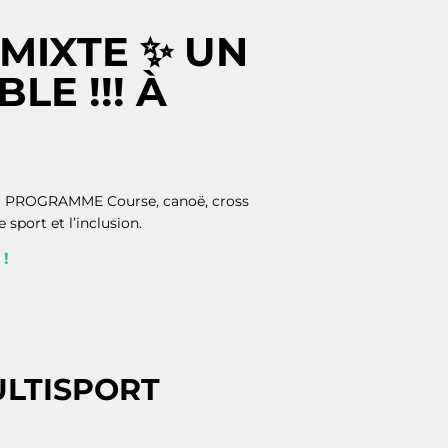
MIXTE ✨ UN
E !!! À
. AU PROGRAMME Course, canoë, cross
sport et l’inclusion.
!
ULTISPORT