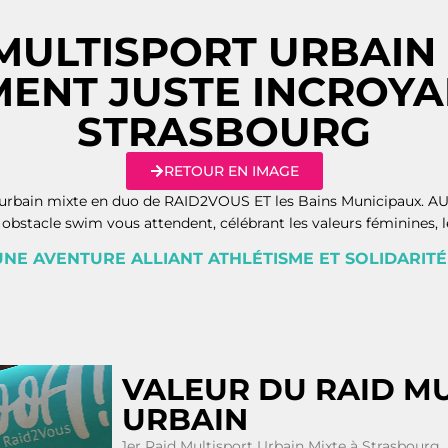
 MULTISPORT URBAIN 
ENT JUSTE INCROYABL
STRASBOURG
RETOUR EN IMAGE
raid urbain mixte en duo de RAID2VOUS ET les Bains Municipaux
 obstacle swim vous attendent, célébrant les valeurs féminines, le 
UNE AVENTURE ALLIANT ATHLÉTISME ET SOLIDARITÉ 
VALEUR DU RAID M
URBAIN
1er Raid Multisport Urbain Mixte à Strasbourg.