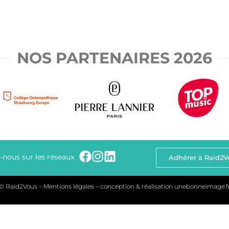
NOS PARTENAIRES 2026
-nous sur les réseaux
Adhérer à Raid2V
© Raid2Vous – Mentions légales – conception & réalisation
unebonneimage.f