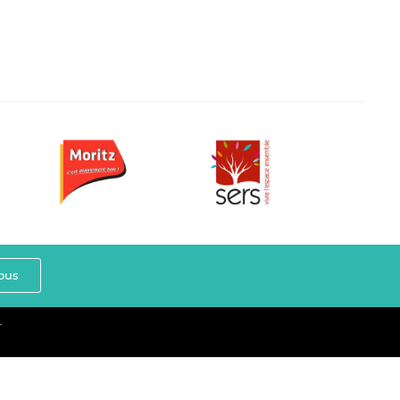
ous
r