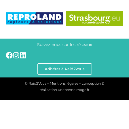
Suivez-nous sur les réseaux
Adhérer à Raid2Vous
© Raid2Vous – Mentions légales – conception &
réalisation
unebonneimage.fr