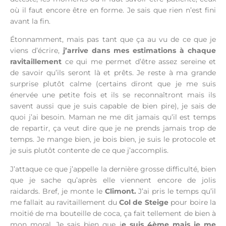
où il faut encore être en forme. Je sais que rien n’est fini
avant la fin.
Étonnamment, mais pas tant que ça au vu de ce que je
viens d’écrire,
j’arrive dans mes estimations à chaque
ravitaillement
ce qui me permet d’être assez sereine et
de savoir qu’ils seront là et prêts. Je reste à ma grande
surprise plutôt calme (certains diront que je me suis
énervée une petite fois et ils se reconnaîtront mais ils
savent aussi que je suis capable de bien pire), je sais de
quoi j’ai besoin. Maman ne me dit jamais qu’il est temps
de repartir, ça veut dire que je ne prends jamais trop de
temps. Je mange bien, je bois bien, je suis le protocole et
je suis plutôt contente de ce que j’accomplis.
J’attaque ce que j’appelle la dernière grosse difficulté, bien
que je sache qu’après elle viennent encore de jolis
raidards. Bref, je monte le
Climont.
J’ai pris le temps qu’il
me fallait au ravitaillement du
Col de Steige
pour boire la
moitié de ma bouteille de coca, ça fait tellement de bien à
mon moral. Je sais bien que j
e suis 4ème mais je me