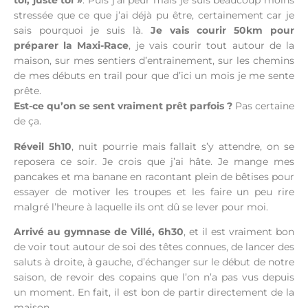
toi, juste toi »
. Puis j’ai peur mais je suis beaucoup moins
stressée que ce que j’ai déjà pu être, certainement car je
sais pourquoi je suis là.
Je vais courir 50km pour
préparer la Maxi-Race
, je vais courir tout autour de la
maison, sur mes sentiers d’entrainement, sur les chemins
de mes débuts en trail pour que d’ici un mois je me sente
prête.
Est-ce qu’on se sent vraiment prêt parfois ?
Pas certaine
de ça.
Réveil 5h10
, nuit pourrie mais fallait s’y attendre, on se
reposera ce soir. Je crois que j’ai hâte. Je mange mes
pancakes et ma banane en racontant plein de bêtises pour
essayer de motiver les troupes et les faire un peu rire
malgré l’heure à laquelle ils ont dû se lever pour moi.
Arrivé au gymnase de Villé, 6h30
, et il est vraiment bon
de voir tout autour de soi des têtes connues, de lancer des
saluts à droite, à gauche, d’échanger sur le début de notre
saison, de revoir des copains que l’on n’a pas vus depuis
un moment. En fait, il est bon de partir directement de la
maison.