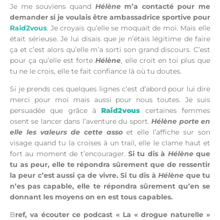
Je me souviens quand
Hélène
m’a contacté pour me
demander si je voulais être ambassadrice sportive pour
Raid2vous
. Je croyais qu’elle se moquait de moi. Mais elle
était sérieuse. Je lui disais que je n’étais légitime de faire
ça et c’est alors qu’elle m’a sorti son grand discours. C’est
pour ça qu’elle est forte
Hélène
, elle croit en toi plus que
tu ne le crois, elle te fait confiance là où tu doutes.
Si je prends ces quelques lignes c’est d’abord pour lui dire
merci pour moi mais aussi pour nous toutes. Je suis
persuadée que grâce à
Raid2vous
certaines femmes
osent se lancer dans l’aventure du sport.
Hélène porte en
elle les valeurs de cette asso
et elle l’affiche sur son
visage quand tu la croises à un trail, elle le clame haut et
fort au moment de t’encourager.
Si tu dis à
Hélène
que
tu as peur, elle te répondra sûrement que de ressentir
la peur c’est aussi ça de vivre. Si tu dis à
Hélène
que tu
n’es pas capable, elle te répondra sûrement qu’en se
donnant les moyens on en est tous capables.
B
ref, va écouter ce podcast « La « drogue naturelle »