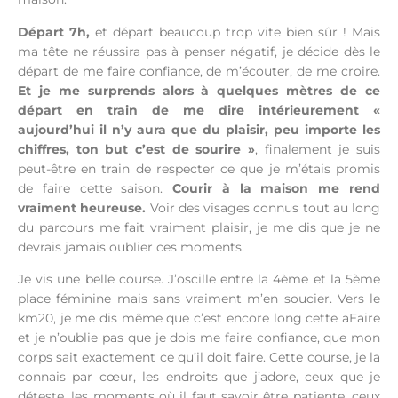
Départ 7h,
et départ beaucoup trop vite bien sûr ! Mais
ma tête ne réussira pas à penser négatif, je décide dès le
départ de me faire confiance, de m’écouter, de me croire.
Et je me surprends alors à quelques mètres de ce
départ en train de me dire intérieurement «
aujourd’hui il n’y aura que du plaisir, peu importe les
chiffres,
ton but c’est de sourire »
, finalement je suis
peut-être en train de respecter ce que je m’étais promis
de faire cette saison.
Courir à la maison me rend
vraiment heureuse.
Voir des visages connus tout au long
du parcours me fait vraiment plaisir, je me dis que je ne
devrais jamais oublier ces moments.
Je vis une belle course. J’oscille entre la 4ème et la 5ème
place féminine mais sans vraiment m’en soucier. Vers le
km20, je me dis même que c’est encore long cette aEaire
et je n’oublie pas que je dois me faire confiance, que mon
corps sait exactement ce qu’il doit faire. Cette course, je la
connais par cœur, les endroits que j’adore, ceux que je
déteste, les moments où il faut savoir être patiente, ceux