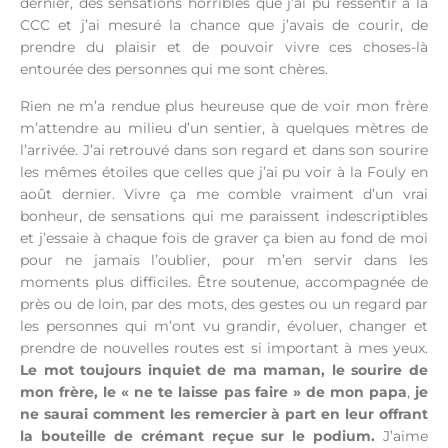
dernier, des sensations horribles que j’ai pu ressentir à la
CCC et j’ai mesuré la chance que j’avais de courir, de
prendre du plaisir et de pouvoir vivre ces choses-là
entourée des personnes qui me sont chères.
Rien ne m’a rendue plus heureuse que de voir mon frère
m’attendre au milieu d’un sentier, à quelques mètres de
l’arrivée. J’ai retrouvé dans son regard et dans son sourire
les mêmes étoiles que celles que j’ai pu voir à la Fouly en
août dernier. Vivre ça me comble vraiment d’un vrai
bonheur, de sensations qui me paraissent indescriptibles
et j’essaie à chaque fois de graver ça bien au fond de moi
pour ne jamais l’oublier, pour m’en servir dans les
moments plus difficiles. Être soutenue, accompagnée de
près ou de loin, par des mots, des gestes ou un regard par
les personnes qui m’ont vu grandir, évoluer, changer et
prendre de nouvelles routes est si important à mes yeux.
Le mot toujours inquiet de ma maman, le sourire de
mon frère, le « ne te laisse pas faire » de mon papa
,
je
ne saurai comment les remercier à part en leur offrant
la bouteille de crémant reçue sur le podium.
J’aime