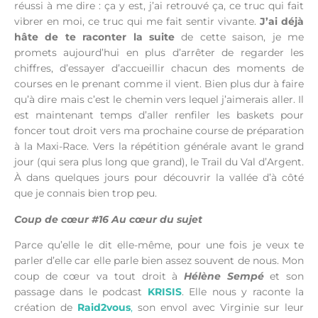
réussi à me dire : ça y est, j’ai retrouvé ça, ce truc qui fait
vibrer en moi, ce truc qui me fait sentir vivante.
J’ai déjà
hâte de te raconter la suite
de cette saison, je me
promets aujourd’hui en plus d’arrêter de regarder les
chiffres, d’essayer d’accueillir chacun des moments de
courses en le prenant comme il vient. Bien plus dur à faire
qu’à dire mais c’est le chemin vers lequel j’aimerais aller. Il
est maintenant temps d’aller renfiler les baskets pour
foncer tout droit vers ma prochaine course de préparation
à la Maxi-Race. Vers la répétition générale avant le grand
jour (qui sera plus long que grand), le Trail du Val d’Argent.
À dans quelques jours pour découvrir la vallée d’à côté
que je connais bien trop peu.
Coup de cœur #16 Au cœur du sujet
Parce qu’elle le dit elle-même, pour une fois je veux te
parler d’elle car elle parle bien assez souvent de nous. Mon
coup de cœur va tout droit à
Hélène Sempé
et son
passage dans le podcast
KRISIS
. Elle nous y raconte la
création de
Raid2vous
,
son envol avec Virginie sur leur