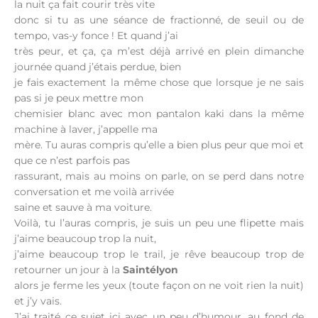
la nuit ça fait courir très vite
donc si tu as une séance de fractionné, de seuil ou de
tempo, vas-y fonce ! Et quand j’ai
très peur, et ça, ça m’est déjà arrivé en plein dimanche
journée quand j’étais perdue, bien
je fais exactement la même chose que lorsque je ne sais
pas si je peux mettre mon
chemisier blanc avec mon pantalon kaki dans la même
machine à laver, j’appelle ma
mère. Tu auras compris qu’elle a bien plus peur que moi et
que ce n’est parfois pas
rassurant, mais au moins on parle, on se perd dans notre
conversation et me voilà arrivée
saine et sauve à ma voiture.
Voilà, tu l’auras compris, je suis un peu une flipette mais
j’aime beaucoup trop la nuit,
j’aime beaucoup trop le trail, je rêve beaucoup trop de
retourner un jour à la
Saintélyon
alors je ferme les yeux (toute façon on ne voit rien la nuit)
et j’y vais.
J’ai traité ce sujet ici avec un peu d’humour, au fond de