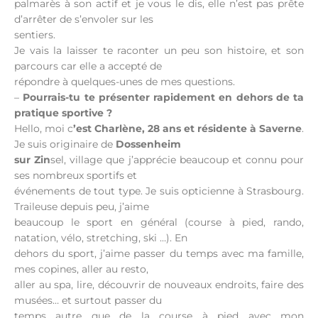
palmarès à son actif et je vous le dis, elle n’est pas prête
d’arrêter de s’envoler sur les
sentiers.
Je vais la laisser te raconter un peu son histoire, et son
parcours car elle a accepté de
répondre à quelques-unes de mes questions.
–
Pourrais-tu te présenter rapidement en dehors de ta
pratique sportive ?
Hello, moi c
’est Charlène, 28 ans et résidente à Saverne
.
Je suis originaire de
Dossenheim
sur Zin
sel, village que j’apprécie beaucoup et connu pour
ses nombreux sportifs et
événements de tout type. Je suis opticienne à Strasbourg.
Traileuse depuis peu, j’aime
beaucoup le sport en général (course à pied, rando,
natation, vélo, stretching, ski …). En
dehors du sport, j’aime passer du temps avec ma famille,
mes copines, aller au resto,
aller au spa, lire, découvrir de nouveaux endroits, faire des
musées… et surtout passer du
temps autre que de la course à pied avec mon