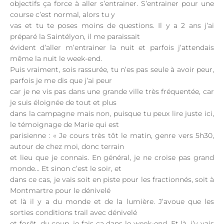
objectifs ça force à aller s’entrainer. S’entrainer pour une
course c’est normal, alors tu y
vas et tu te poses moins de questions. Il y a 2 ans j’ai
préparé la Saintélyon, il me paraissait
évident d’aller m’entrainer la nuit et parfois j’attendais
même la nuit le week-end.
Puis vraiment, sois rassurée, tu n’es pas seule à avoir peur,
parfois je me dis que j’ai peur
car je ne vis pas dans une grande ville très fréquentée, car
je suis éloignée de tout et plus
dans la campagne mais non, puisque tu peux lire juste ici,
le témoignage de Marie qui est
parisienne : « Je cours très tôt le matin, genre vers 5h30,
autour de chez moi, donc terrain
et lieu que je connais. En général, je ne croise pas grand
monde… Et sinon c’est le soir, et
dans ce cas, je vais soit en piste pour les fractionnés, soit à
Montmartre pour le dénivelé
et là il y a du monde et de la lumière. J’avoue que les
sorties conditions trail avec dénivelé
et forêt, du coup, je fais ça dans le week-end. Et là, j’y vais