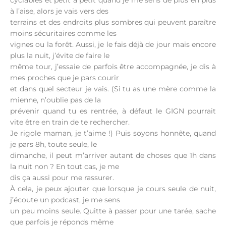
cyclables et petit à petit quand je me sens de plus en plus
à l’aise, alors je vais vers des
terrains et des endroits plus sombres qui peuvent paraître
moins sécuritaires comme les
vignes ou la forêt. Aussi, je le fais déjà de jour mais encore
plus la nuit, j’évite de faire le
même tour, j’essaie de parfois être accompagnée, je dis à
mes proches que je pars courir
et dans quel secteur je vais. (Si tu as une mère comme la
mienne, n’oublie pas de la
prévenir quand tu es rentrée, à défaut le GIGN pourrait
vite être en train de te rechercher.
Je rigole maman, je t’aime !) Puis soyons honnête, quand
je pars 8h, toute seule, le
dimanche, il peut m’arriver autant de choses que 1h dans
la nuit non ? En tout cas, je me
dis ça aussi pour me rassurer.
À cela, je peux ajouter que lorsque je cours seule de nuit,
j’écoute un podcast, je me sens
un peu moins seule. Quitte à passer pour une tarée, sache
que parfois je réponds même