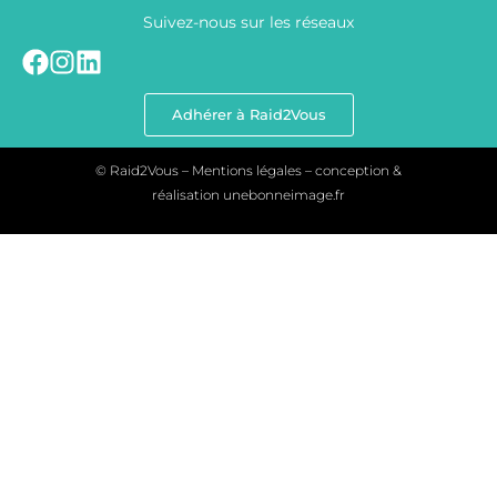
Suivez-nous sur les réseaux
Adhérer à Raid2Vous
© Raid2Vous – Mentions légales – conception &
réalisation
unebonneimage.fr