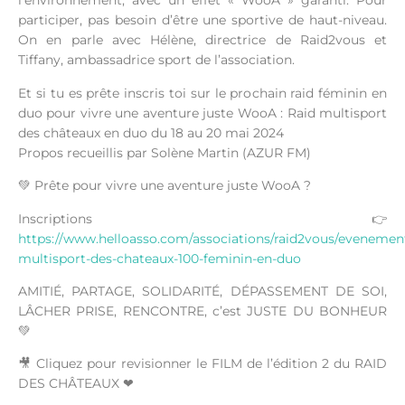
l’environnement, avec un effet « WooA » garanti. Pour
participer, pas besoin d’être une sportive de haut-niveau.
On en parle avec Hélène, directrice de Raid2vous et
Tiffany, ambassadrice sport de l’association.
Et si tu es prête inscris toi sur le prochain raid féminin en
duo pour vivre une aventure juste WooA : Raid multisport
des châteaux en duo du 18 au 20 mai 2024
Propos recueillis par Solène Martin (AZUR FM)
💚 Prête pour vivre une aventure juste WooA ?
Inscriptions 👉
https://www.helloasso.com/associations/raid2vous/evenement
multisport-des-chateaux-100-feminin-en-duo
AMITIÉ, PARTAGE, SOLIDARITÉ, DÉPASSEMENT DE SOI,
LÂCHER PRISE, RENCONTRE, c’est JUSTE DU BONHEUR
💚
🎥 Cliquez pour revisionner le FILM de l’édition 2 du RAID
DES CHÂTEAUX ❤