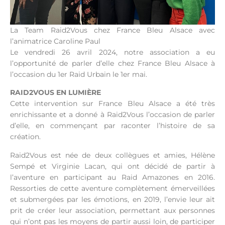
La Team Raid2Vous chez France Bleu Alsace avec
l’animatrice Caroline Paul
Le vendredi 26 avril 2024, notre association a eu
l’opportunité de parler d’elle chez France Bleu Alsace à
l’occasion du 1er Raid Urbain le 1er mai.
RAID2VOUS EN LUMIÈRE
Cette intervention sur France Bleu Alsace a été très
enrichissante et a donné à Raid2Vous l’occasion de parler
d’elle, en commençant par raconter l’histoire de sa
création.
Raid2Vous est née de deux collègues et amies, Hélène
Sempé et Virginie Lacan, qui ont décidé de partir à
l’aventure en participant au Raid Amazones en 2016.
Ressorties de cette aventure complètement émerveillées
et submergées par les émotions, en 2019, l’envie leur ait
prit de créer leur association, permettant aux personnes
qui n’ont pas les moyens de partir aussi loin, de participer