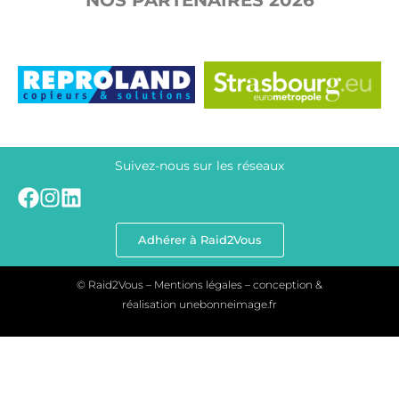
Suivez-nous sur les réseaux
Adhérer à Raid2Vous
© Raid2Vous – Mentions légales – conception &
réalisation
unebonneimage.fr