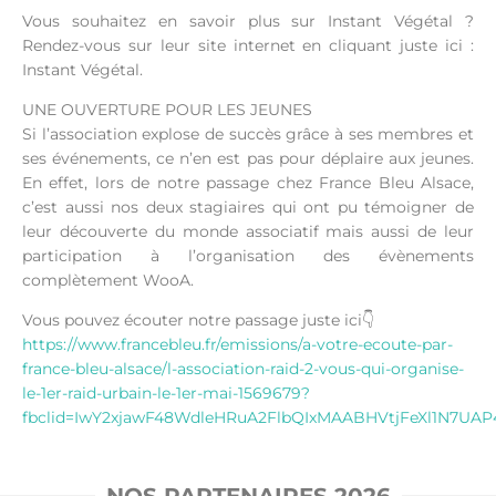
Vous souhaitez en savoir plus sur Instant Végétal ?
Rendez-vous sur leur site internet en cliquant juste ici :
Instant Végétal.
UNE OUVERTURE POUR LES JEUNES
Si l’association explose de succès grâce à ses membres et
ses événements, ce n’en est pas pour déplaire aux jeunes.
En effet, lors de notre passage chez France Bleu Alsace,
c’est aussi nos deux stagiaires qui ont pu témoigner de
leur découverte du monde associatif mais aussi de leur
participation à l’organisation des évènements
complètement WooA.
Vous pouvez écouter notre passage juste ici👇
https://www.francebleu.fr/emissions/a-votre-ecoute-par-
france-bleu-alsace/l-association-raid-2-vous-qui-organise-
le-1er-raid-urbain-le-1er-mai-1569679?
fbclid=IwY2xjawF48WdleHRuA2FlbQIxMAABHVtjFeXl1N7
NOS PARTENAIRES 2026