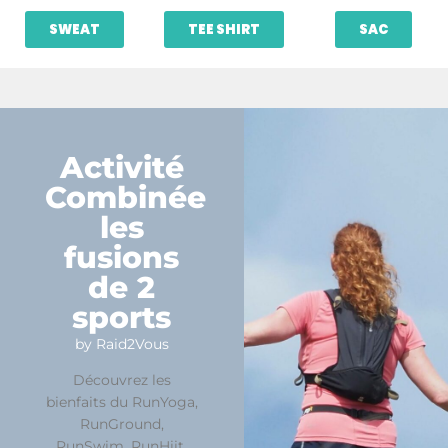
SWEAT
TEE SHIRT
SAC
Activité
Combinée
les
fusions
de 2
sports
by Raid2Vous
Découvrez les
bienfaits du RunYoga,
RunGround,
RunSwim, RunHiit,