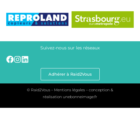
Suivez-nous sur les réseaux
Adhérer à Raid2Vous
© Raid2Vous – Mentions légales – conception &
réalisation
unebonneimage.fr