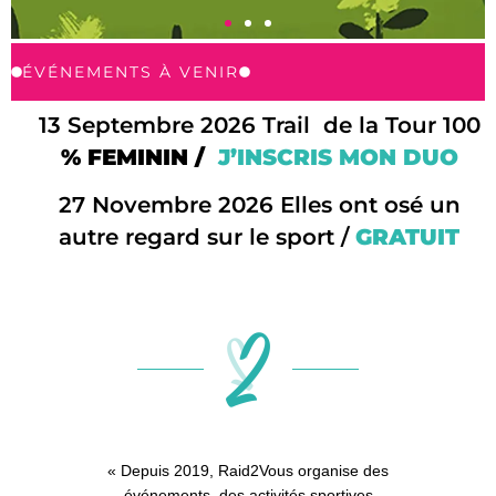
ÉVÉNEMENTS À VENIR
ACTIVI
COMBIN
13 Septembre 2026 Trail de la Tour 100
% FEMININ /
J’INSCRIS MON DUO
Activités douces,
insolites et buco
27 Novembre 2026 Elles ont osé un
Trail, Marche Tonique
autre regard sur le sport /
GRATUIT
Tonique, Yoga, Pilates, Cali
Barr, Renfomuscula
Programme 2025-20
« Depuis 2019, Raid2Vous organise des
événements, des activités sportives