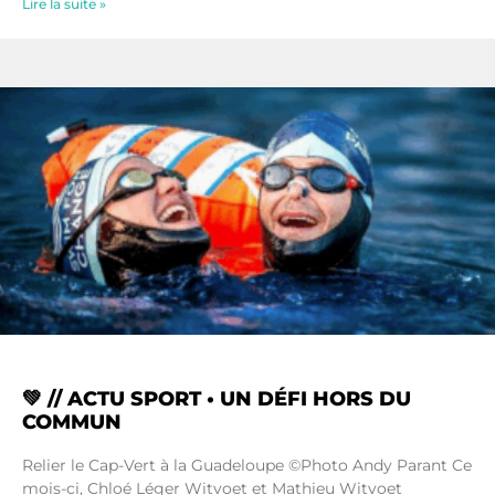
Lire la suite »
💚 // ACTU SPORT • UN DÉFI HORS DU
COMMUN
Relier le Cap-Vert à la Guadeloupe ©Photo Andy Parant Ce
mois-ci, Chloé Léger Witvoet et Mathieu Witvoet