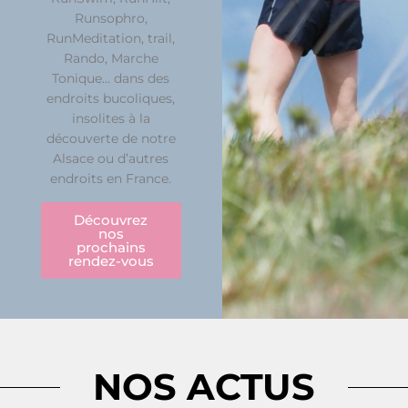
Runsophro,
RunMeditation, trail,
Rando, Marche
Tonique… dans des
endroits bucoliques,
insolites à la
découverte de notre
Alsace ou d’autres
endroits en France.
Découvrez
nos
prochains
rendez-vous
NOS ACTUS